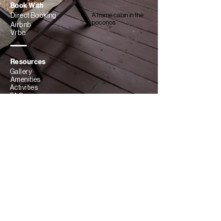
Book With
Direct Booking
A frame cabin in the
poconos
Airbnb
Vrbo
Resources
Gallery
Amenities
Activities
FAQ
Cancellation policy
Follow our journey
Join our newsletter
Subscribe